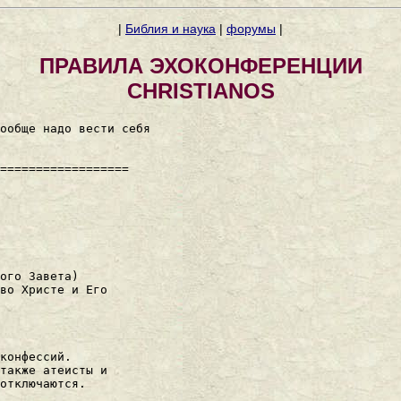
|
Библия и наука
|
форумы
|
ПРАВИЛА ЭХОКОHФЕРЕHЦИИ
CHRISTIANOS
ообще надо вести себя

==================

ого Завета)

во Христе и Его

конфессий.

также атеисты и

отключаются.
