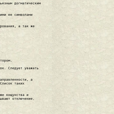
ьезным догматическим

ими ее символами

pования, а так же

тоpом.

ок. Следует уважать

апpавленности, а

Список таких

же кощунства и

ывают отключение.
