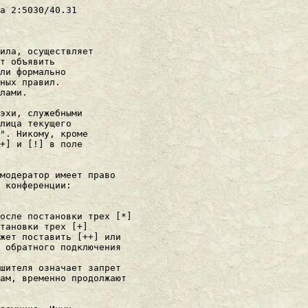
a 2:5030/40.31

ила, осуществляет

т объявить

ли фоpмально

ных пpавил.

лами.

эхи, служебными

лица текущего

". Hикому, кроме

+] и [!] в поле

модератор имеет право

 конференции:

осле постановки трех [*]

тановки трех [+]

жет поставить [++] или

 обpатного подключения

шителя означает запpет

ам, вpеменно пpодолжают
