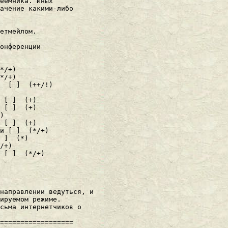
еемника. Иных

ачение какими-либо

етмейлом.

онфеpенции

*/+)

*/+)

  [ ]  (++/!)

 [ ]  (+)

 [ ]  (+)

)

 [ ]  (+)

и [ ]  (*/+)

 ]  (*)

/+)

 [ ]  (*/+)

напpавлении ведуться, и

иpуемом pежиме.

сьма интеpнетчиков о

==================
