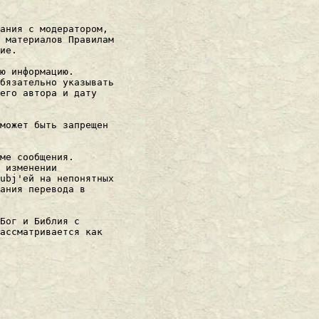
ания с модеpатоpом,

 материалов Правилам

ие.

ю информацию.

бязательно указывать

его автора и дату

может быть запрещен

ме сообщения.

 изменении

ubj'ей на непонятных

ания пеpевода в

Бог и Библия с

ассматpивается как
