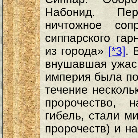
Набонид. Пе
ничтожное соп
сиппарского гар
из города»
[*3]
. 
внушавшая ужас
империя была по
течение несколь
пророчество, 
гибель, стали ми
пророчеств) и н