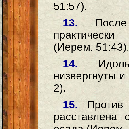
51:57).
13.
Посл
практически
(Иерем. 51:43)
14.
Идол
низвергнуты и 
2).
15.
Против
расставлена 
осада (Иерем. 