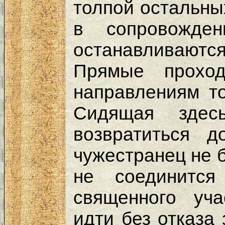
толпой остальны
в сопровожде
останавливаю
Прямые прохо
направлениям т
Сидящая зде
возвратиться д
чужестранец не б
не соединитс
священного уч
идти без отказа