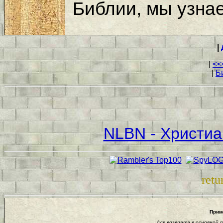
Библии, мы узна
|
|
<<
|
Б
NLBN - Христиа
retu
Приме
для возврата в основной 