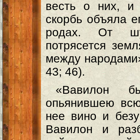
весть о них, и 
скорбь объяла е
родах. От ш
потрясется земл
между народами»
43; 46).
«Вавилон б
опьянившею всю
нее вино и безу
Вавилон и раз