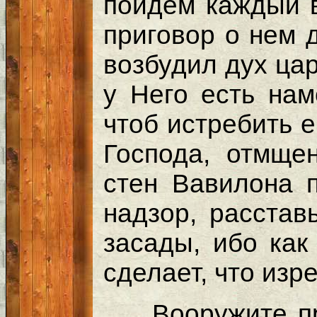
пойдем каждый в
приговор о нем 
возбудил дух ца
у Него есть нам
чтоб истребить е
Господа, отмще
стен Вавилона п
надзор, расстав
засады, ибо как
сделает, что изр
…Вооружите пр