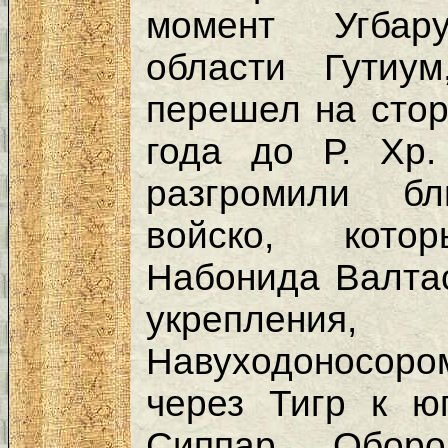
момент Угбару
области Гутиу
перешел на стор
года до Р. Хр
разгромили бл
войско, кот
Набонида Валта
укреплени
Навуходоносоро
через Тигр к ю
Сиппар. Оборо