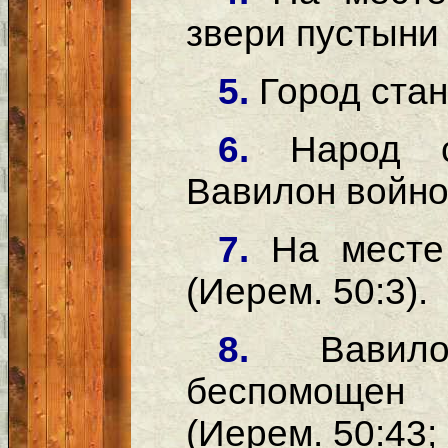
звери пустыни (
5.
Город стан
6.
Народ 
Вавилон войной
7.
На месте
(Иерем. 50:3).
8.
Вавил
беспомощен
(Иерем. 50:43; 