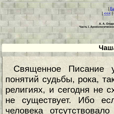
|
Б
|
<<<
|
А. А. Опа
Часть I. Археологическ
Чаш
Священное Писание у
понятий судьбы, рока, та
религиях, и сегодня не с
не существует. Ибо ес
человека отсутствовал