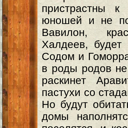
пристрастны к 
юношей и не п
Вавилон, кра
Халдеев, будет 
Содом и Гоморра
в роды родов не
раскинет Арав
пастухи со стада
Но будут обитат
домы наполнят