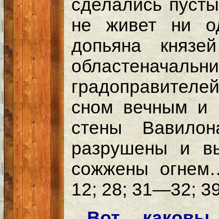
сделались пусты
не живет ни о
допьяна князе
областена
градоправителей 
сном вечным и 
стены Вавилон
разрушены и вы
сожжены огнем
12; 28; 31—32; 3
Вот каковы