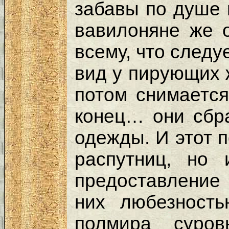
забавы по душе
вавилоняне же 
всему, что следу
вид у пирующих 
потом снимаетс
конец… они сбр
одежды. И этот п
распутниц, но
предоставление 
них любезност
полмира суро