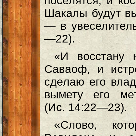
поселятся, и ко
Шакалы будут вы
— в увеселитель
—22).
«И восстану 
Саваоф, и ист
сделаю его влад
вымету его ме
(Ис. 14:22—23).
«Слово, кот