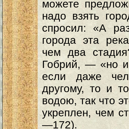
можете предложи
надо взять гор
спросил: «А ра
города эта рек
чем два стади
Гобрий, — «но и
если даже чел
другому, то и т
водою, так что э
укреплен, чем ст
—172).