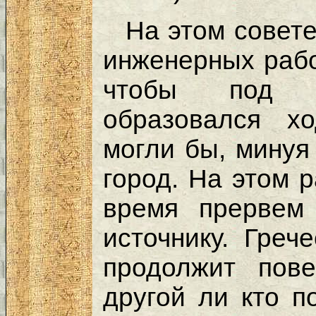
На этом совет
инженерных рабо
чтобы под к
образовался х
могли бы, минуя
город. На этом 
время прервем
источнику. Греч
продолжит пов
другой ли кто п