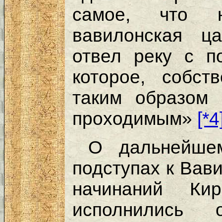
самое, что 
вавилонская ц
отвел реку с п
которое, собст
таким образом 
проходимым»
[*4
О дальнейше
подступах к Вави
начинаний Ки
исполнились о