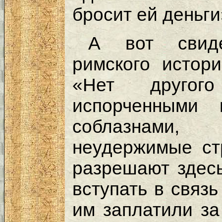
бросит ей деньг
А вот свиде
римского истор
«Нет другог
испорченными 
соблазнам
неудержимые ст
разрешают здес
вступать в связ
им заплатили за