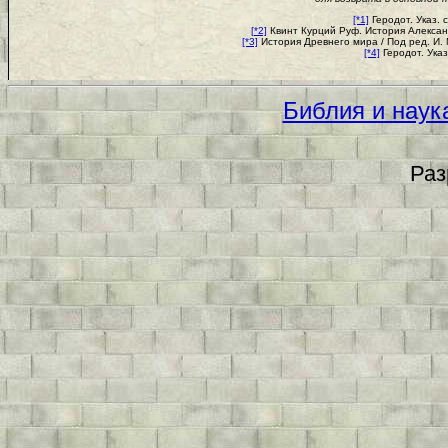
[*1]
Геродот. Указ. с
[*2]
Квинт Курций Руф. История Александра
[*3]
История Древнего мира / Под ред. И. М
[*4]
Геродот. Указ.
Библия и наук
Раз