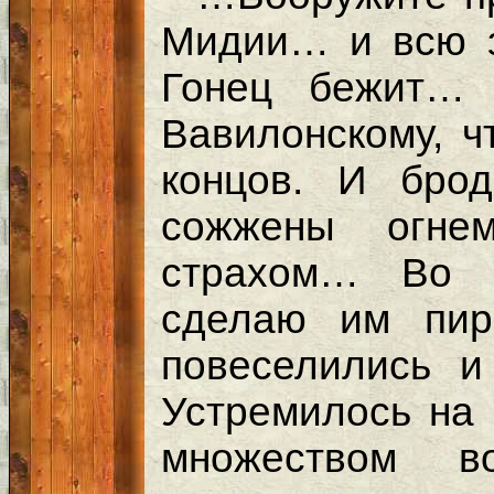
Мидии… и всю 
Гонец бежит… 
Вавилонскому, ч
концов. И бро
сожжены огне
страхом… Во в
сделаю им пир
повеселились 
Устремилось на 
множеством в