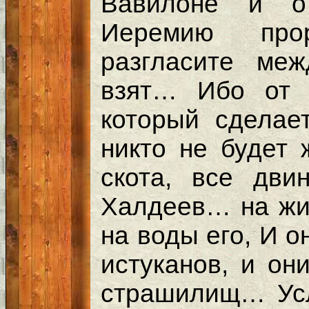
Вавилоне и о
Иеремию про
разгласите ме
взят… Ибо от 
который сделае
никто не будет 
скота, все дв
Халдеев… на жи
на воды его, И о
истуканов, и он
страшилищ… Ус