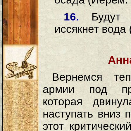
16.
Будут
иссякнет вода 
Анн
Вернемся теп
армии под пре
которая двину
наступать вниз 
этот критическ