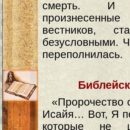
смерть. И т
произнесенные
вестников, с
безусловными. Ч
переполнилась.
Библейск
«Пророчество о
Исайя… Вот, Я п
которые не 