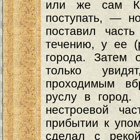
или же сам Ки
поступать, — н
поставил часть
течению, у ее 
города. Затем 
только увид
проходимым вб
руслу в город.
нестроевой час
прибытии к упо
сделал с реко