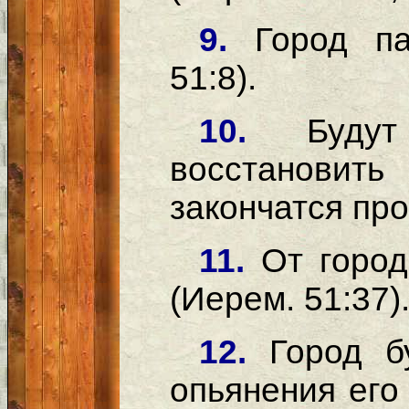
9.
Город па
51:8).
10.
Буду
восстанови
закончатся про
11.
От город
(Иерем. 51:37)
12.
Город б
опьянения его