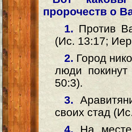
пророчеств о В
1.
Против В
(Ис. 13:17; Иер
2.
Город нико
люди покинут 
50:3).
3.
Аравитян
своих стад (Ис.
4.
На месте