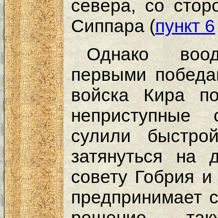
севера, со стор
Сиппара (
пункт 6
Однако воод
первыми победа
войска Кира п
неприступные 
сулили быстро
затянуться на 
совету Гобрия и
предпринимает 
решение, та